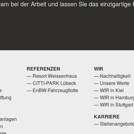
am bei der Arbeit und lassen Sie das einzigartige 
REFERENZEN
WIR
Resort Weissenhaus
Nachhaltigkeit
CITTI-PARK Lübeck
Unsere Werte
e
EnBW-Fahrzeugflotte
WIR in Kiel
ftung
WIR in Hambur
WIR in Stuttgart
KARRIERE
anlagen
Stellenangebot
en
nte