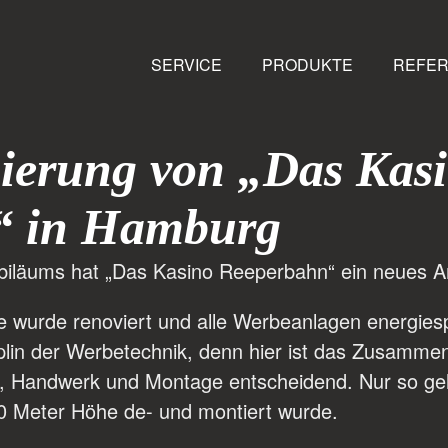
SERVICE
PRODUKTE
REFE
sierung von „Das Kas
“ in Hamburg
ubiläums hat „Das Kasino Reeperbahn“ ein neues Ant
wurde renoviert und alle Werbeanlagen energies
plin der Werbetechnik, denn hier ist das Zusammen
k, Handwerk und Montage entscheidend. Nur so geli
n 20 Meter Höhe de- und montiert wurde.